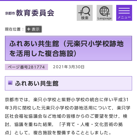
toggle
navigat
メニュー
現在位置：
表示
ふれあい共生館（元楽只小学校跡地
を活用した複合施設）
2021年3月30日
ページ番号281774
ふれあい共生館
京都市では，楽只小学校と紫野小学校の統合に伴い平成31
年3月に閉校した元楽只小学校の跡地活用について，楽只学
区社会福祉協議会など地域の皆様からのご要望を受け，検
討，協議を重ねた結果，「子育て・人権・文化芸術の拠
点」として，複合施設を整備することとしました。