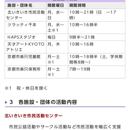
施設・団体名
開館曜日
開館時間
北いきいき市民活動
月，水～
10時～21時（日 ～17
センター
日
時）
ツラッティ千本
月，水～
10時～16時半
土※1
HAPSスタジオ
毎日
9時半～21時
天才アートKYOTO
月，木
10時～16時
アトリエ
京都市楽只児童館
月～土
10時～18時半（土，学休期
※1
間等8時～）
京都市楽只保育所
月～土
7時～19時
※1
※1 祝・休日を除く
3 各施設・団体の活動内容
北いきいき市民活動センター
市民公益活動やサークル活動など市民活動を幅広く支援