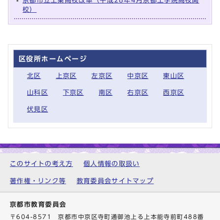
京都市立工業高校改革（平成28年4月京都工学院高校開
校）
区役所ホームページ
北区
上京区
左京区
中京区
東山区
山科区
下京区
南区
右京区
西京区
伏見区
このサイトの考え方
個人情報の取扱い
著作権・リンク等
教育委員会サイトマップ
京都市教育委員会
〒604-8571 京都市中京区寺町通御池上る上本能寺前町488番