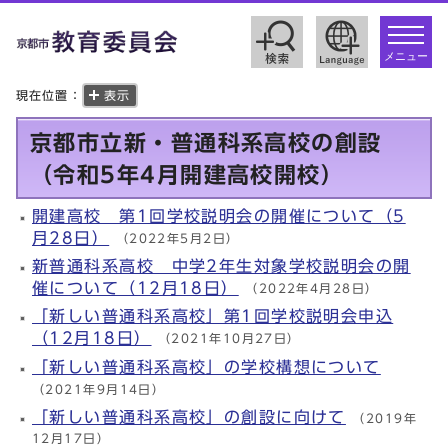
toggle
navigat
メニュー
現在位置：
表示
京都市立新・普通科系高校の創設
（令和5年4月開建高校開校）
開建高校 第1回学校説明会の開催について（5
月28日）
（2022年5月2日）
新普通科系高校 中学2年生対象学校説明会の開
催について（12月18日）
（2022年4月28日）
「新しい普通科系高校」第1回学校説明会申込
（12月18日）
（2021年10月27日）
「新しい普通科系高校」の学校構想について
（2021年9月14日）
「新しい普通科系高校」の創設に向けて
（2019年
12月17日）