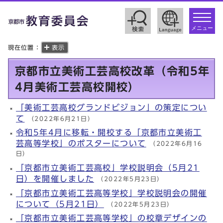
toggle
navigat
メニュー
現在位置：
表示
京都市立美術工芸高校改革（令和5年
4月美術工芸高校開校）
「美術工芸高校グランドビジョン」の策定につい
て
（2022年6月21日）
令和5年4月に移転・開校する「京都市立美術工
芸高等学校」のポスターについて
（2022年6月16
日）
「京都市立美術工芸高校」学校説明会（5月21
日）を開催しました
（2022年5月23日）
「京都市立美術工芸高等学校」学校説明会の開催
について（5月21日）
（2022年5月23日）
「京都市立美術工芸高等学校」の校章デザインの