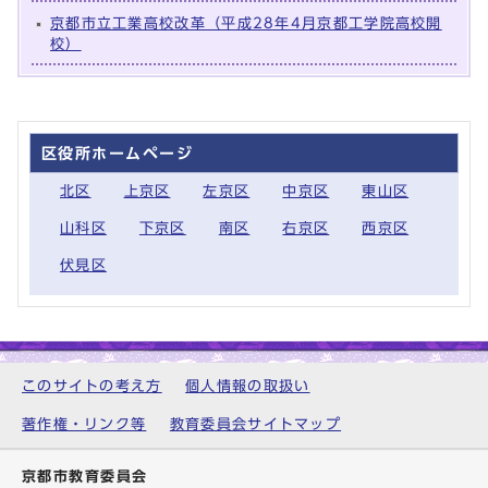
京都市立工業高校改革（平成28年4月京都工学院高校開
校）
区役所ホームページ
北区
上京区
左京区
中京区
東山区
山科区
下京区
南区
右京区
西京区
伏見区
このサイトの考え方
個人情報の取扱い
著作権・リンク等
教育委員会サイトマップ
京都市教育委員会