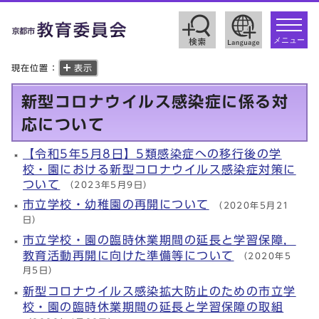
toggle
navigat
メニュー
現在位置：
表示
新型コロナウイルス感染症に係る対
応について
【令和5年5月8日】5類感染症への移行後の学
校・園における新型コロナウイルス感染症対策に
ついて
（2023年5月9日）
市立学校・幼稚園の再開について
（2020年5月21
日）
市立学校・園の臨時休業期間の延長と学習保障，
教育活動再開に向けた準備等について
（2020年5
月5日）
新型コロナウイルス感染拡大防止のための市立学
校・園の臨時休業期間の延長と学習保障の取組