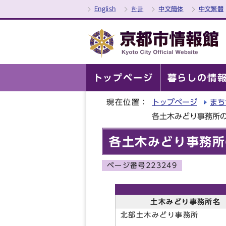
English
한글
中文簡体
中文繁體
トップページ
暮らしの情
現在位置：
トップページ
まち
各土木みどり事務所
各土木みどり事務所
ページ番号223249
土木みどり事務所名
北部土木みどり事務所