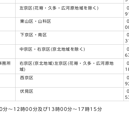
左京区(花脊・久多・広河原地域を除く)
0
9
東山区・山科区
0
0
下京区・南区
0
3
中京区・右京区(京北地域を除く)
0
6
右京区(京北地域)左京区(花脊・久多・広河原地
事務所
0
域)
1
西京区
0
9
伏見区
0
5
分～12時00分及び13時00分～17時15分
）