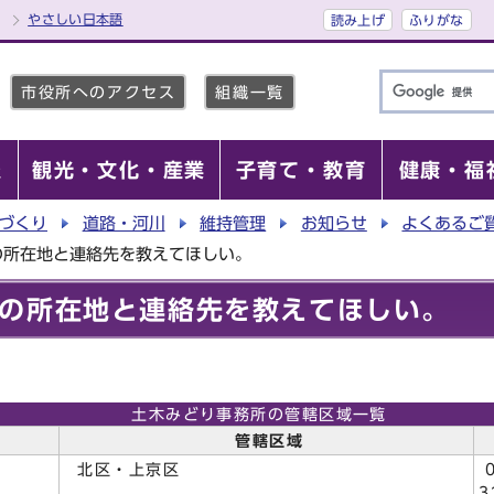
やさしい日本語
読み上げ
ふりがな
市役所へのアクセス
組織一覧
報
観光・文化・産業
子育て・教育
健康・福
づくり
道路・河川
維持管理
お知らせ
よくあるご
の所在地と連絡先を教えてほしい。
の所在地と連絡先を教えてほしい。
土木みどり事務所の管轄区域一覧
管轄区域
北区・上京区
0
3