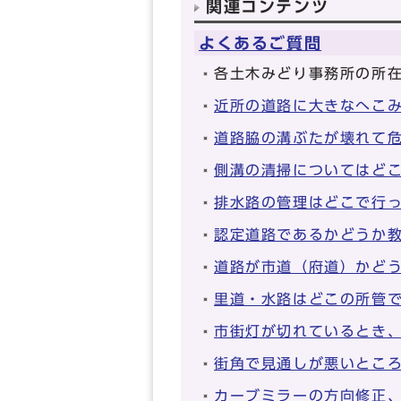
関連コンテンツ
よくあるご質問
各土木みどり事務所の所
近所の道路に大きなへこ
道路脇の溝ぶたが壊れて
側溝の清掃についてはど
排水路の管理はどこで行
認定道路であるかどうか
道路が市道（府道）かど
里道・水路はどこの所管
市街灯が切れているとき
街角で見通しが悪いとこ
カーブミラーの方向修正