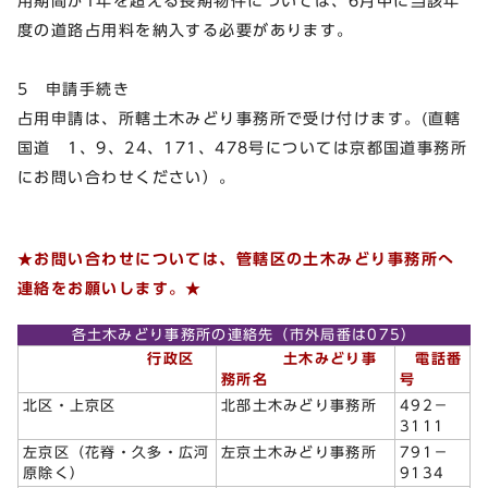
用期間が1年を超える長期物件については、6月中に当該年
度の道路占用料を納入する必要があります。
5 申請手続き
占用申請は、所轄土木みどり事務所で受け付けます。(直轄
国道 1、9、24、171、478号については京都国道事務所
にお問い合わせください）。
★お問い合わせについては、管轄区の土木みどり事務所へ
連絡をお願いします。★
各土木みどり事務所の連絡先（市外局番は075）
行政区
土木みどり事
電話番
務所名
号
北区・上京区
北部土木みどり事務所
492－
3111
左京区（花脊・久多・広河
左京土木みどり事務所
791－
原除く）
9134