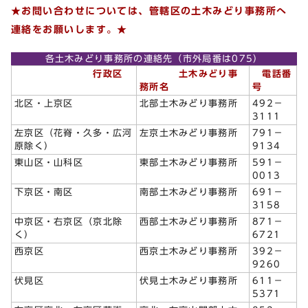
★お問い合わせについては、管轄区の土木みどり事務所へ
連絡をお願いします。★
各土木みどり事務所の連絡先（市外局番は075）
行政区
土木みどり事
電話番
務所名
号
北区・上京区
北部土木みどり事務所
492－
3111
左京区（花脊・久多・広河
左京土木みどり事務所
791－
原除く）
9134
東山区・山科区
東部土木みどり事務所
591－
0013
下京区・南区
南部土木みどり事務所
691－
3158
中京区・右京区（京北除
西部土木みどり事務所
871－
く）
6721
西京区
西京土木みどり事務所
392－
9260
伏見区
伏見土木みどり事務所
611－
5371