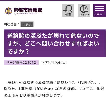
toggle
navigat
メニュー
現在位置：
表示
道路脇の溝ぶたが壊れて危ないので
すが、どこへ問い合わせすればよい
ですか？
2023年5月8日
ページ番号223012
京都市の管理する道路の脇に設けられた（側溝ぶた）、
桝ふた、L型街渠（がいきょ）などの補修については、地域
の土木みどり事務所が対応します。