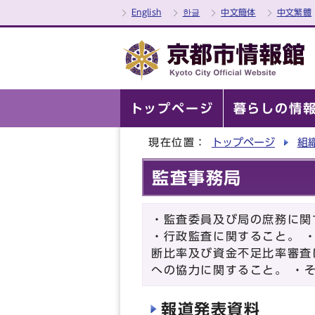
English
한글
中文簡体
中文繁體
トップページ
暮らしの情
現在位置：
トップページ
組
監査事務局
・監査委員及び局の庶務に関
・行政監査に関すること。 
断比率及び資金不足比率審査
への協力に関すること。 ・
報道発表資料