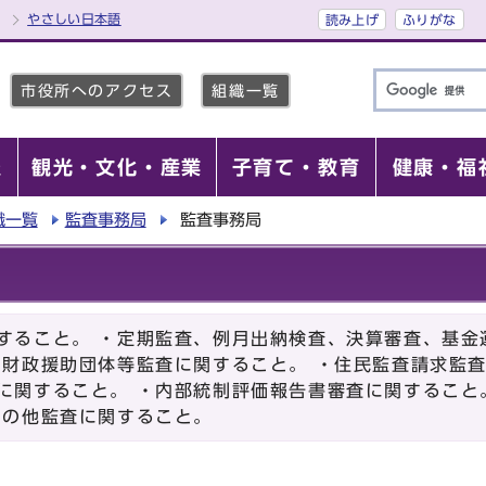
やさしい日本語
読み上げ
ふりがな
市役所へのアクセス
組織一覧
報
観光・文化・産業
子育て・教育
健康・福
織一覧
監査事務局
監査事務局
すること。 ・定期監査、例月出納検査、決算審査、基金
・財政援助団体等監査に関すること。 ・住民監査請求監査
に関すること。 ・内部統制評価報告書審査に関すること
その他監査に関すること。