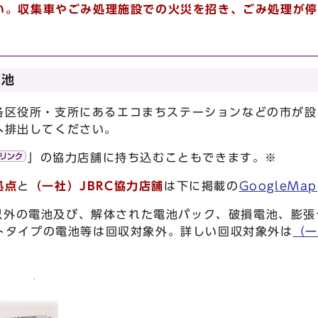
い。収集車やごみ処理施設での
火災を招き、ごみ処理が停
電池
区役所・支所にあるエコまちステーションなどの市が設
へ排出してください。
」の協力店舗に持ち込むこともできます。※
拠点
と
（一社）JBRC協力店舗
は下に掲載の
GoogleMap
以外の電池及び、解体された電池パック、破損電池、膨張
トタイプの電池等は回収対象外。詳しい回収対象外は
（一