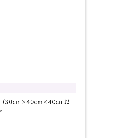
0cm×40cm×40cm以
。