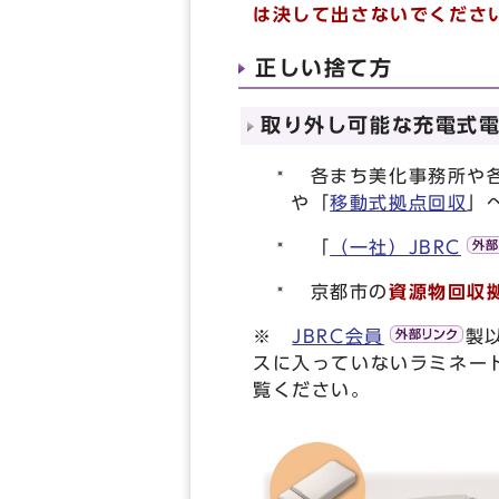
は決して出さないでくださ
正しい捨て方
取り外し可能な充電式
各まち美化事務所や各
や「
移動式拠点回収
」
「
（一社）JBRC
京都市の
資源物回収
※
JBRC会員
製
スに入っていないラミネー
覧ください。