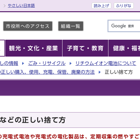
やさしい日本語
読み上げ
ふりがな
市役所へのアクセス
組織一覧
報
観光・文化・産業
子育て・教育
健康・福
しの情報
ごみ・リサイクル
リチウムイオン電池について
の正しい購入、使用、充電、保管、廃棄の方法
正しい捨て方
などの正しい捨て方
充電式電池や充電式の電化製品は、
定期収集の
燃やすご