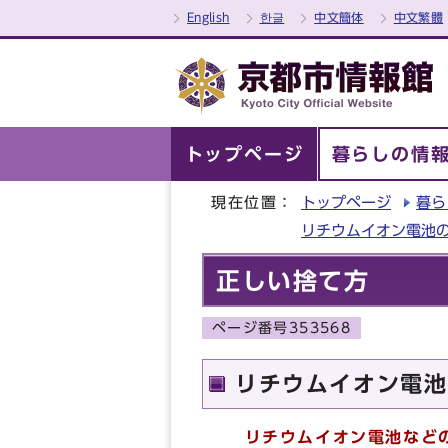
English
한글
中文簡体
中文繁體
トップページ
暮らしの情
現在位置：
トップページ
暮ら
リチウムイオン電池
正しい捨て方
ページ番号353568
リチウムイオン電池
リチウムイオン電池などの