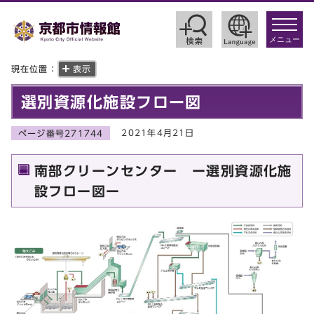
toggle
navigat
メニュー
現在位置：
表示
選別資源化施設フロー図
2021年4月21日
ページ番号271744
南部クリーンセンター ー選別資源化施
設フロー図ー