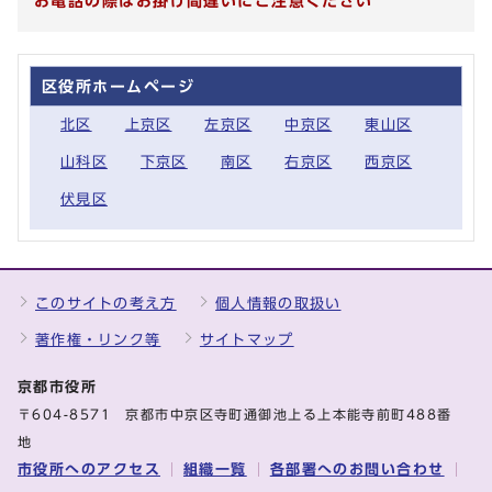
お電話の際はお掛け間違いにご注意ください
区役所ホームページ
北区
上京区
左京区
中京区
東山区
山科区
下京区
南区
右京区
西京区
伏見区
このサイトの考え方
個人情報の取扱い
著作権・リンク等
サイトマップ
京都市役所
〒604-8571 京都市中京区寺町通御池上る上本能寺前町488番
地
市役所へのアクセス
組織一覧
各部署へのお問い合わせ