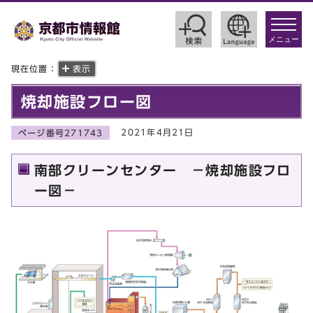
toggle
navigat
メニュー
現在位置：
表示
焼却施設フロー図
2021年4月21日
ページ番号271743
南部クリーンセンター －焼却施設フロ
ー図－