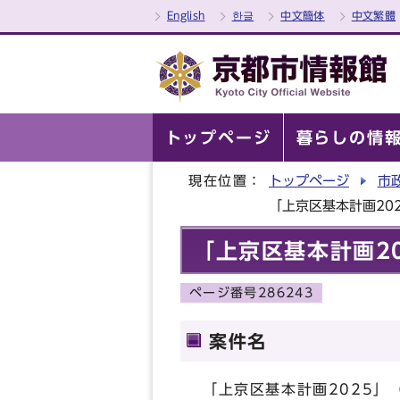
English
한글
中文簡体
中文繁體
トップページ
暮らしの情
現在位置：
トップページ
市
「上京区基本計画20
「上京区基本計画2
ページ番号286243
案件名
「上京区基本計画2025」