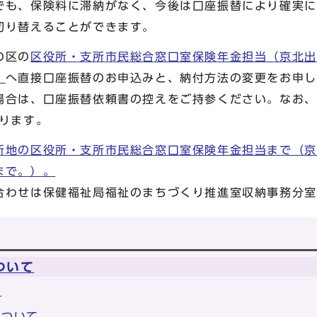
も、保険料に滞納がなく、今後は口座振替により確実に
切り替えることができます。
の区の
区役所・支所市民総合窓口室保険年金担当（京北出
）
へ直接口座振替のお申込みと、納付方法の変更をお申し
場合は、口座振替依頼書の控えをご持参ください。なお、
なります。
所地の区役所・支所市民総合窓口室保険年金担当まで（京
まで。）。
合わせは保健福祉局福祉のまちづくり推進室収納事務分室
ついて
て
について