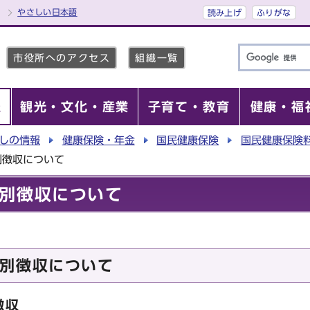
やさしい日本語
読み上げ
ふりがな
市役所へのアクセス
組織一覧
報
観光・文化・産業
子育て・教育
健康・福
しの情報
健康保険・年金
国民健康保険
国民健康保険
別徴収について
別徴収について
別徴収について
徴収