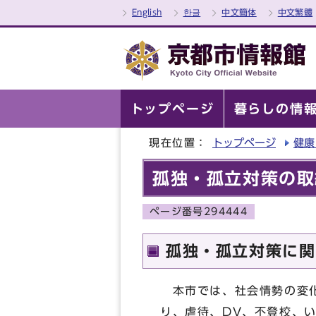
English
한글
中文簡体
中文繁體
トップページ
暮らしの情
現在位置：
トップページ
健康
孤独・孤立対策の取
ページ番号294444
孤独・孤立対策に関
本市では、社会情勢の変化
り、虐待、DV、不登校、