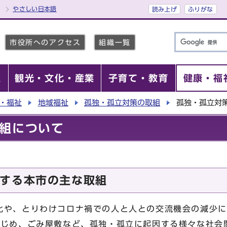
やさしい日本語
読み上げ
ふりがな
市役所へのアクセス
組織一覧
報
観光・文化・産業
子育て・教育
健康・福
・福祉
地域福祉
孤独・孤立対策の取組
孤独・孤立対
組について
する本市の主な取組
や、とりわけコロナ禍での人と人との交流機会の減少に
いじめ、ごみ屋敷など、孤独・孤立に起因する様々な社会