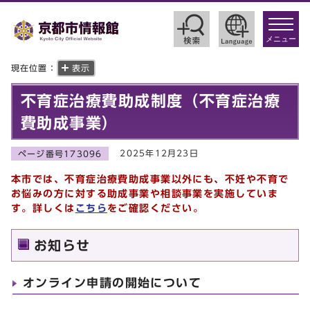
toggle
navigat
メニュー
現在位置：
表示
不育症治療費助成制度（不育症治療
費助成事業）
2025年12月23日
ページ番号173096
本市では、不育症治療費助成事業以外にも、不妊や不育で
お悩みの方に対する助成事業や相談事業を実施していま
す。詳しくは
こちら
をご確認ください
。
お知らせ
オンライン申請の開始について