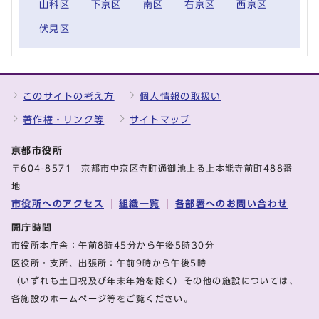
山科区
下京区
南区
右京区
西京区
伏見区
このサイトの考え方
個人情報の取扱い
著作権・リンク等
サイトマップ
京都市役所
〒604-8571 京都市中京区寺町通御池上る上本能寺前町488番
地
市役所へのアクセス
組織一覧
各部署へのお問い合わせ
開庁時間
市役所本庁舎：午前8時45分から午後5時30分
区役所・支所、出張所：午前9時から午後5時
（いずれも土日祝及び年末年始を除く）その他の施設については、
各施設のホームページ等をご覧ください。