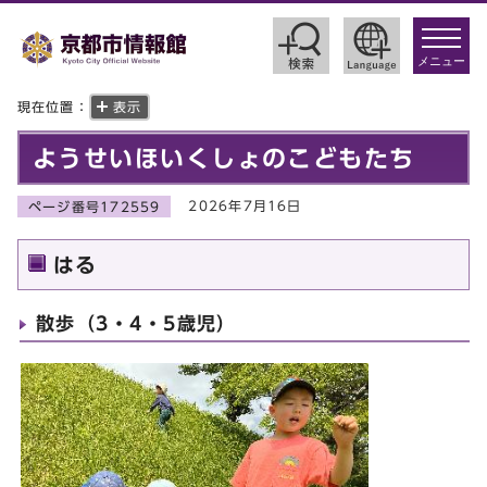
toggle
navigat
メニュー
現在位置：
表示
ようせいほいくしょのこどもたち
2026年7月16日
ページ番号172559
はる
散歩（3・4・5歳児）