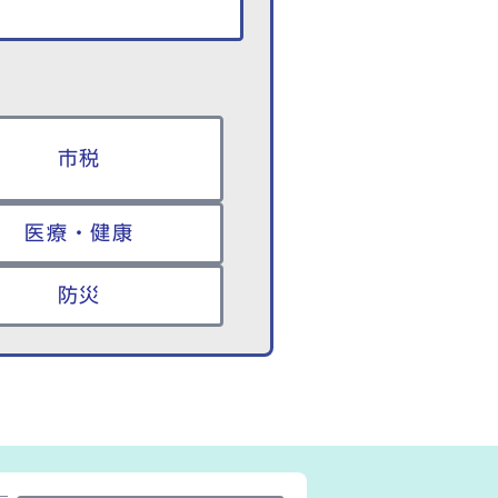
市税
医療・健康
防災