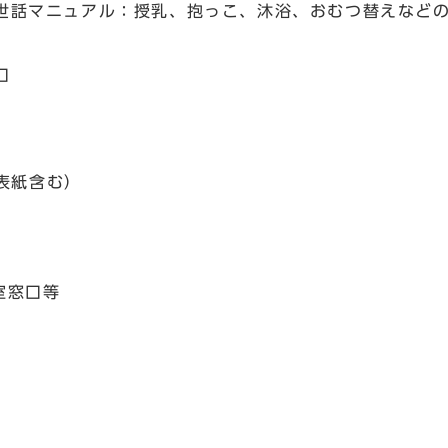
世話マニュアル：授乳、抱っこ、沐浴、おむつ替えなど
口
表紙含む）
室窓口等