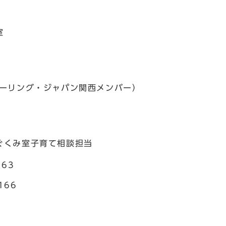
室
ザーリング・ジャパン関西メンバー）
ぐくみ室子育て相談担当
163
166