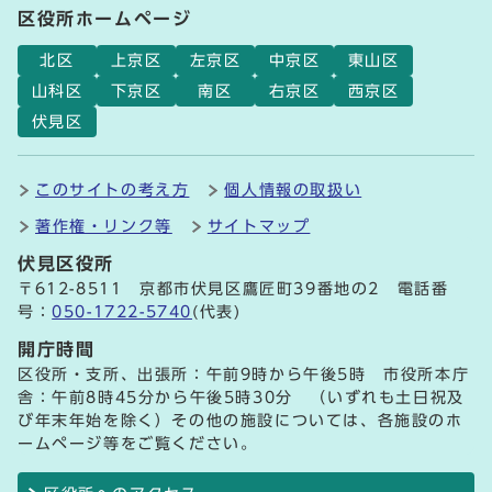
区役所ホームページ
北区
上京区
左京区
中京区
東山区
山科区
下京区
南区
右京区
西京区
伏見区
このサイトの考え方
個人情報の取扱い
著作権・リンク等
サイトマップ
伏見区役所
〒612-8511 京都市伏見区鷹匠町39番地の2 電話番
号：
050-1722-5740
(代表)
開庁時間
区役所・支所、出張所：午前9時から午後5時 市役所本庁
舎：午前8時45分から午後5時30分 （いずれも土日祝及
び年末年始を除く）その他の施設については、各施設のホ
ームページ等をご覧ください。