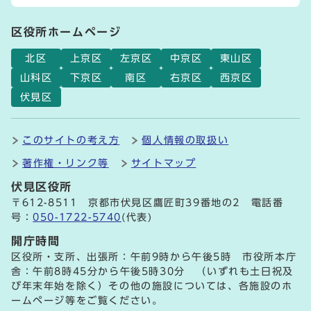
区役所ホームページ
北区
上京区
左京区
中京区
東山区
山科区
下京区
南区
右京区
西京区
伏見区
このサイトの考え方
個人情報の取扱い
著作権・リンク等
サイトマップ
伏見区役所
〒612-8511 京都市伏見区鷹匠町39番地の2 電話番
号：
050-1722-5740
(代表)
開庁時間
区役所・支所、出張所：午前9時から午後5時 市役所本庁
舎：午前8時45分から午後5時30分 （いずれも土日祝及
び年末年始を除く）その他の施設については、各施設のホ
ームページ等をご覧ください。