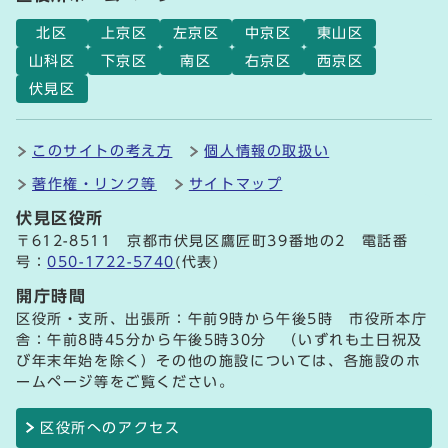
北区
上京区
左京区
中京区
東山区
山科区
下京区
南区
右京区
西京区
伏見区
このサイトの考え方
個人情報の取扱い
著作権・リンク等
サイトマップ
伏見区役所
〒612-8511 京都市伏見区鷹匠町39番地の2 電話番
号：
050-1722-5740
(代表)
開庁時間
区役所・支所、出張所：午前9時から午後5時 市役所本庁
舎：午前8時45分から午後5時30分 （いずれも土日祝及
び年末年始を除く）その他の施設については、各施設のホ
ームページ等をご覧ください。
区役所へのアクセス