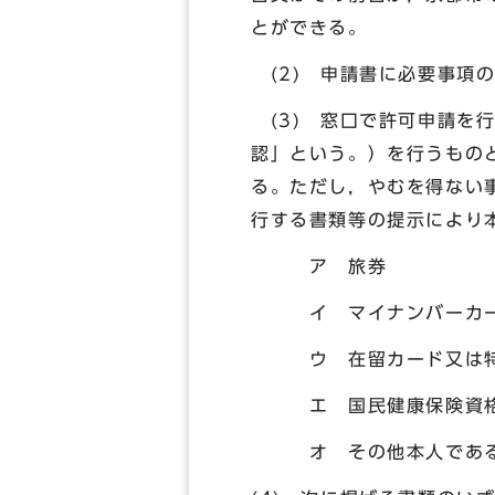
とができる。
(2) 申請書に必要事項
(3) 窓口で許可申請を
認」という。）を行うもの
る。ただし，やむを得ない
行する書類等の提示により
ア 旅券
イ マイナンバーカ
ウ 在留カード又は特
エ 国民健康保険資格
オ その他本人である