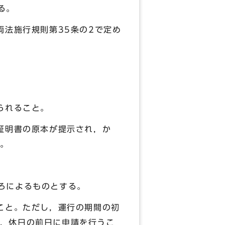
る。
両法施行規則第35条の2で定め
られること。
証明書の原本が提示され，か
。
ろによるものとする。
こと。ただし，運行の期間の初
，休日の前日に申請を行うこ