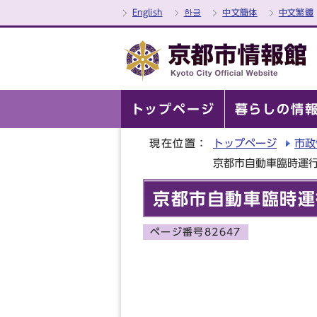
English
한글
中文簡体
中文繁體
トップページ
暮らしの情
現在位置：
トップページ
市政
京都市自動車臨時運
京都市自動車臨時運
ページ番号82647
京都市自動