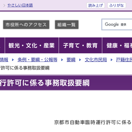
やさしい日本語
読み上げ
ふりがな
市役所へのアクセス
組織一覧
報
観光・文化・産業
子育て・教育
健康・福
情報
条例・要綱・公報等
要綱
文化市民局
戸籍住
行許可に係る事務取扱要綱
行許可に係る事務取扱要綱
車臨時運行許可に係る事務取