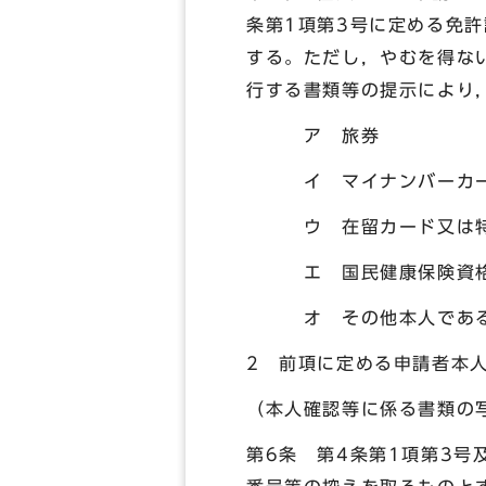
条第1項第3号に定める免
する。ただし，やむを得な
行する書類等の提示により
ア 旅券
イ マイナンバーカ
ウ 在留カード又は特
エ 国民健康保険資格
オ その他本人であるこ
2 前項に定める申請者本
（本人確認等に係る書類の
第6条 第4条第1項第3