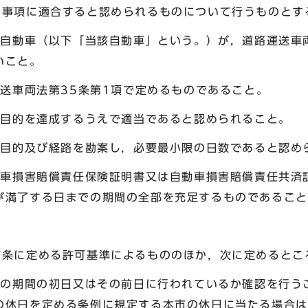
る事項に適合すると認められるものについて行うものとす
る自動車（以下「当該自動車」という。）が，道路運送車
いこと。
運送車両法第35条第1項で定めるものであること。
の目的を達成するうえで適当であると認められること。
行の目的及び経路を勘案し，必要最小限の日数であると認め
自動車損害賠償責任保険証明書又は自動車損害賠償責任共済
が満了する日までの期間の全部を充足するものであること
前条に定める許可基準によるもののほか，次に定めるとこ
行の期間の初日又はその前日に行われているか確認を行う
の休日を定める条例に規定する本市の休日に当たる場合は