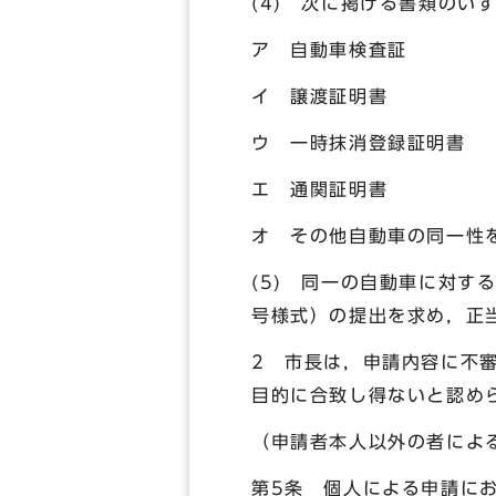
(4) 次に掲げる書類のい
ア 自動車検査証
イ 譲渡証明書
ウ 一時抹消登録証明書
エ 通関証明書
オ その他自動車の同一性
(5) 同一の自動車に対す
号様式）の提出を求め，正
2 市長は，申請内容に不
目的に合致し得ないと認め
（申請者本人以外の者によ
第5条 個人による申請に