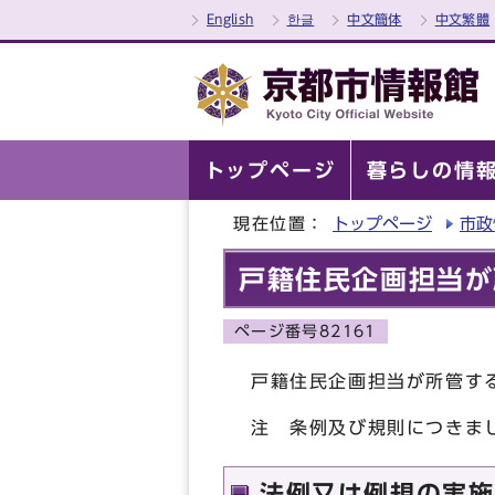
English
한글
中文簡体
中文繁體
トップページ
暮らしの情
現在位置：
トップページ
市政
戸籍住民企画担当が
ページ番号82161
戸籍住民企画担当が所管す
注 条例及び規則につきま
法例又は例規の実施