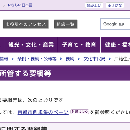
やさしい日本語
読み上げ
ふりがな
市役所へのアクセス
組織一覧
報
観光・文化・産業
子育て・教育
健康・福
情報
条例・要綱・公報等
要綱
文化市民局
戸籍住
所管する要綱等
る要綱等は，次のとおりです。
しては，
京都市例規集のページ
を御参照くださ
に関する要綱等