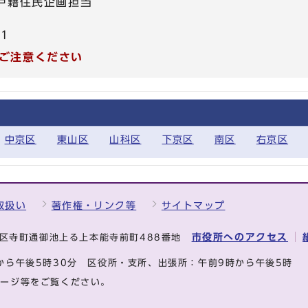
 戸籍住民企画担当
21
ご注意ください
中京区
東山区
山科区
下京区
南区
右京区
取扱い
著作権・リンク等
サイトマップ
市役所へのアクセス
中京区寺町通御池上る上本能寺前町488番地
から午後5時30分
区役所・支所、出張所：午前9時から午後5時
ページ等をご覧ください。