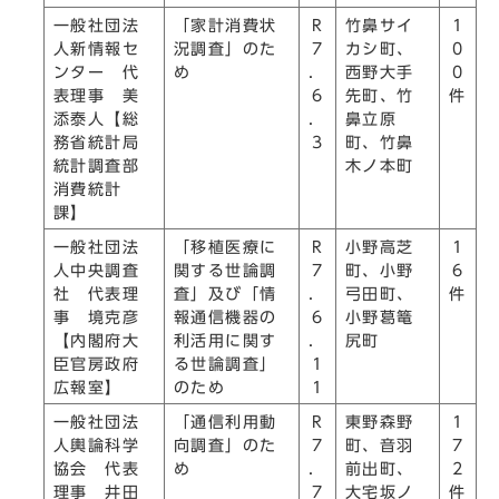
一般社団法
「家計消費状
R
竹鼻サイ
1
人新情報セ
況調査」のた
7
カシ町、
0
ンター 代
め
．
西野大手
0
表理事 美
6
先町、竹
件
添泰人【総
．
鼻立原
務省統計局
3
町、竹鼻
統計調査部
木ノ本町
消費統計
課】
一般社団法
「移植医療に
R
小野高芝
1
人中央調査
関する世論調
7
町、小野
6
社 代表理
査」及び「情
．
弓田町、
件
事 境克彦
報通信機器の
6
小野葛篭
【内閣府大
利活用に関す
．
尻町
臣官房政府
る世論調査」
1
広報室】
のため
1
一般社団法
「通信利用動
R
東野森野
1
人輿論科学
向調査」のた
7
町、音羽
7
協会 代表
め
．
前出町、
2
理事 井田
7
大宅坂ノ
件