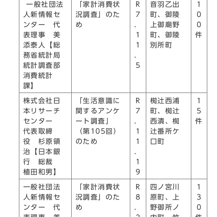
一般社団法
「家計消費状
R
音羽乙出
1
人新情報セ
況調査」のた
7
町、御陵
0
ンター 代
め
．
上御廟野
0
表理事 美
1
町、御陵
件
添泰人【総
1
別所町
務省統計局
．
統計調査部
5
消費統計
課】
株式会社日
「生活意識に
R
椥辻󠄀西浦
1
本リサーチ
関するアンケ
7
町、椥辻󠄀
5
センター
ート調査」
．
西潰、椥
件
代表取締
（第105回）
1
辻󠄀番所ケ
役 杉原領
のため
1
口町
治【日本銀
．
行 総裁
1
植田和男】
9
一般社団法
「家計消費状
R
四ノ宮川
1
人新情報セ
況調査」のた
8
原町、上
3
ンター 代
め
．
野御所ノ
0