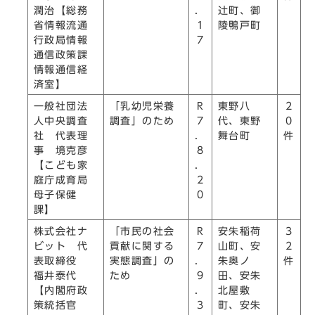
潤治【総務
．
辻󠄀町、御
省情報流通
1
陵鴨戸町
行政局情報
7
通信政策課
情報通信経
済室】
一般社団法
「乳幼児栄養
R
東野八
2
人中央調査
調査」のため
7
代、東野
0
社 代表理
．
舞台町
件
事 境克彦
8
【こども家
．
庭庁成育局
2
母子保健
0
課】
株式会社ナ
「市民の社会
R
安朱稲荷
3
ビット 代
貢献に関する
7
山町、安
2
表取締役
実態調査」の
．
朱奥ノ
件
福井泰代
ため
9
田、安朱
【内閣府政
．
北屋敷
策統括官
3
町、安朱