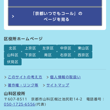
「京都いつでもコール」の
ページを見る
区役所ホームページ
北区
上京区
左京区
中京区
東山区
山科区
下京区
南区
右京区
西京区
伏見区
このサイトの考え方
個人情報の取扱い
著作権・リンク等
サイトマップ
山科区役所
〒607-8511 京都市山科区椥辻池尻町14-2 電話番号：
050-1725-6556
(代表)