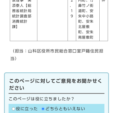
表理事 美
2
内町、竹
件
添泰人【総
．
鼻竹ノ街
務省統計局
1
道町、安
統計調査部
9
朱中小路
消費統計
町、安朱
課】
北屋敷
町、安朱
南屋敷町
（担当：山科区役所市民総合窓口室戸籍住民担
当）
このページに対してご意見をお聞かせく
ださい
このページは役に立ちましたか？
役に立った
どちらともいえない