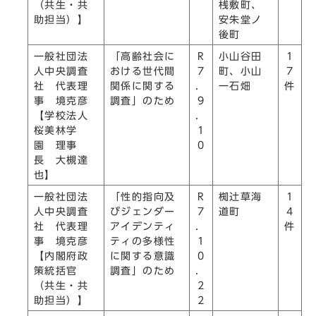
（共生・共
桟敷町、
助担当）】
安朱堂ノ
後町
一般社団法
「高齢社会に
R
小山谷田
1
人中央調査
おける世代間
7
町、小山
7
社 代表理
関係に関する
．
一石畑
件
事 境克彦
調査」のため
9
【学校法人
．
桜美林学
1
園 理事
0
長 大槻達
也】
一般社団法
「性的指向及
R
椥辻󠄀草海
1
人中央調査
びジェンダー
7
道町
4
社 代表理
アイデンティ
．
件
事 境克彦
ティの多様性
1
【内閣府政
に関する意識
0
策統括官
調査」のため
．
（共生・共
2
助担当）】
2