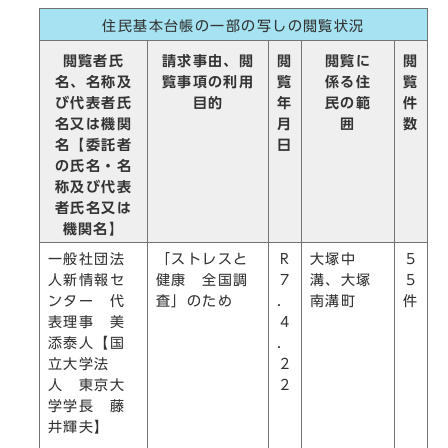
住民基本台帳の一部の写しの閲覧状況
閲覧に
閲覧者氏
請求事由、閲
閲
閲
係る住
名、名称及
覧事項の利用
覧
覧
民の範
び代表者氏
目的
年
件
囲
名又は機関
月
数
名【委託者
日
の氏名・名
称及び代表
者氏名又は
機関名】
一般社団法
「ストレスと
R
大塚中
5
人新情報セ
健康 全国調
7
溝、大塚
5
ンター 代
査」のため
．
南溝町
件
表理事 美
4
添泰人【国
．
立大学法
2
人 東京大
2
学学長 藤
井輝夫】