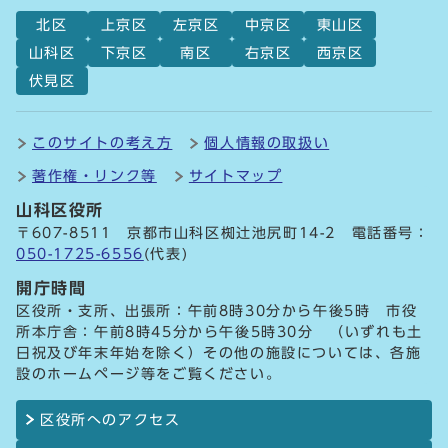
北区
上京区
左京区
中京区
東山区
山科区
下京区
南区
右京区
西京区
伏見区
このサイトの考え方
個人情報の取扱い
著作権・リンク等
サイトマップ
山科区役所
〒607-8511 京都市山科区椥辻池尻町14-2 電話番号：
050-1725-6556
(代表)
開庁時間
区役所・支所、出張所：午前8時30分から午後5時 市役
所本庁舎：午前8時45分から午後5時30分 （いずれも土
日祝及び年末年始を除く）その他の施設については、各施
設のホームページ等をご覧ください。
区役所へのアクセス