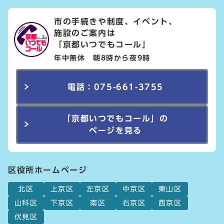
市の手続きや制度、イベント、
施設のご案内は
「京都いつでもコール」
年中無休 朝8時から夜9時
電話：075-661-3755
「京都いつでもコール」の
ページを見る
区役所ホームページ
北区
上京区
左京区
中京区
東山区
山科区
下京区
南区
右京区
西京区
伏見区