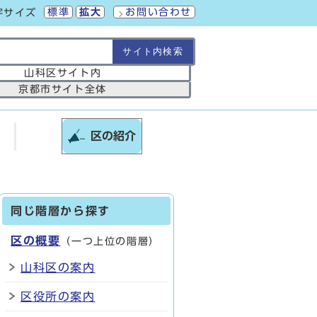
標準
拡大
お問い合わせ
字サイズ
の範囲
山科区サイト内
京都市サイト全体
区の紹介
同じ階層から探す
区の概要
（一つ上位の階層）
山科区の案内
区役所の案内