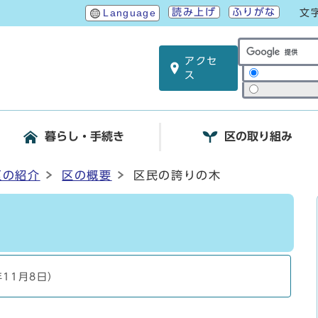
読み上げ
ふりがな
Language
文
アクセ
サイト内検索
ス
暮らし・手続き
区の取り組み
区の紹介
区の概要
区民の誇りの木
年11月8日）