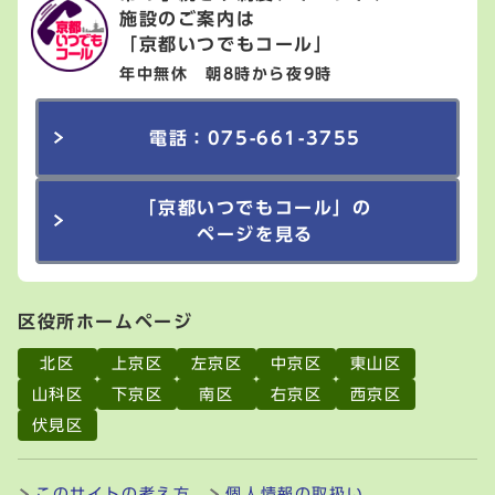
施設のご案内は
「京都いつでもコール」
年中無休 朝8時から夜9時
電話：075-661-3755
「京都いつでもコール」の
ページを見る
区役所ホームページ
北区
上京区
左京区
中京区
東山区
山科区
下京区
南区
右京区
西京区
伏見区
このサイトの考え方
個人情報の取扱い