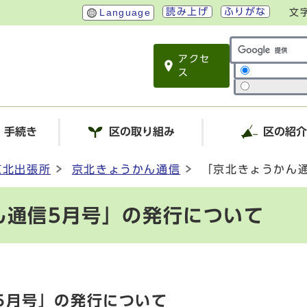
読み上げ
ふりがな
Language
文
アクセ
サイト内検索
ス
・手続き
区の取り組み
区の紹
京北出張所
京北きょうかん通信
「京北きょうかん
ん通信5月号」の発行について
5月号」の発行について