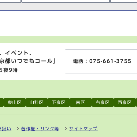
、イベント、
京都いつでもコール」
電話：075-661-3755
ら夜9時
東山区
山科区
下京区
南区
右京区
西京区
取扱い
著作権・リンク等
サイトマップ