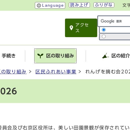
読み上げ
ふりがな
Language
文
アクセ
サイト内検索
ス
・手続き
区の取り組み
区の紹
区の取り組み
区民ふれあい事業
れんげを摘む会20
026
委員会及び右京区役所は、美しい田園景観が保存されてい