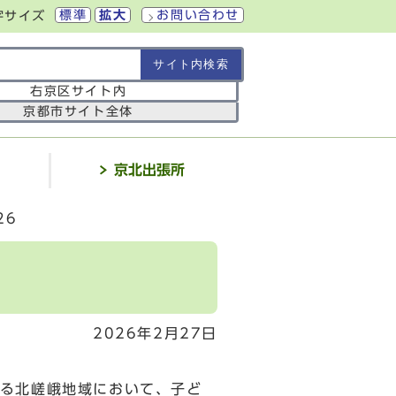
標準
拡大
お問い合わせ
字サイズ
の範囲
右京区サイト内
京都市サイト全体
介
京北出張所
26
2026年2月27日
る北嵯峨地域において、子ど