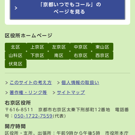
「京都いつでもコール」の
ページを見る
区役所ホームページ
北区
上京区
左京区
中京区
東山区
山科区
下京区
南区
右京区
西京区
伏見区
このサイトの考え方
個人情報の取扱い
著作権・リンク等
サイトマップ
右京区役所
〒616-8511 京都市右京区太秦下刑部町12番地 電話番
号：
050-1722-7559
(代表)
開庁時間
区役所・支所、出張所：午前9時から午後5時 市役所本庁