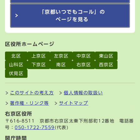
「京都いつでもコール」の
ページを見る
区役所ホームページ
北区
上京区
左京区
中京区
東山区
山科区
下京区
南区
右京区
西京区
伏見区
このサイトの考え方
個人情報の取扱い
著作権・リンク等
サイトマップ
右京区役所
〒616-8511 京都市右京区太秦下刑部町12番地 電話番
号：
050-1722-7559
(代表)
開庁時間