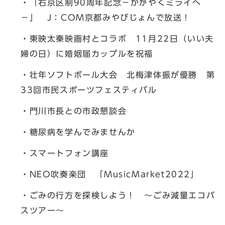
・「右京区制90周年記念－かがやくミライへ
－」 J：COM京都みやびじょんで放送！
・東映太秦映画村とコラボ 11月22日（いい夫
婦の日）に婚姻届カップルを祝福
・壮年ソフトボール大会 北梅津体振が優勝 第
33回市民スポーツフェスティバル
・門川市長との市政懇談会
・糖尿病を学んでみませんか
・スマートフォン講座
・NEO吹奏楽団 「MusicMarket2022」
・ごみの行方を探検しよう！ ～ごみ減量エコバ
スツアー～