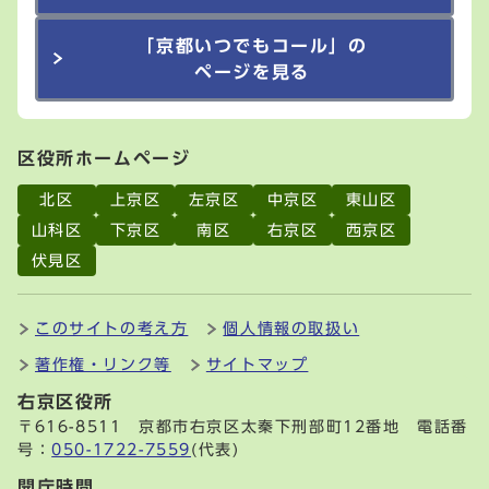
「京都いつでもコール」の
ページを見る
区役所ホームページ
北区
上京区
左京区
中京区
東山区
山科区
下京区
南区
右京区
西京区
伏見区
このサイトの考え方
個人情報の取扱い
著作権・リンク等
サイトマップ
右京区役所
〒616-8511 京都市右京区太秦下刑部町12番地 電話番
号：
050-1722-7559
(代表)
開庁時間