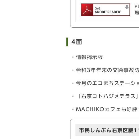
P
4面
・情報掲示板
・令和3年年末の交通事故
・今月のエコまちステーシ
・「右京コトハジメテラス
・MACHIKOカフェも好評
市民しんぶん右京区版1