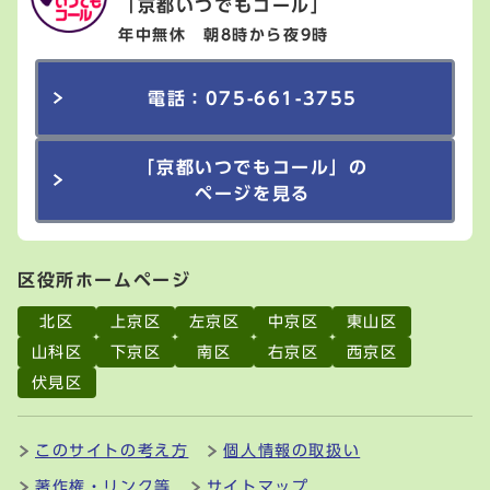
「京都いつでもコール」
年中無休 朝8時から夜9時
電話：075-661-3755
「京都いつでもコール」の
ページを見る
区役所ホームページ
北区
上京区
左京区
中京区
東山区
山科区
下京区
南区
右京区
西京区
伏見区
このサイトの考え方
個人情報の取扱い
著作権・リンク等
サイトマップ