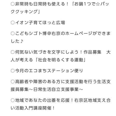
○非常時も日常時も使える！「お鍋1つで☆パッ
ククッキング」
○イオン子育てほっと広場
○こどもシゴト博＠右京のホームページができま
した♪
○何気ない気づきを文字にしよう！作品募集 大
人が考える「社会を明るくする運動」
○今月のエコまちステーション便り
○高齢者や障害のある方に支援活動を行う生活支
援員募集～日常生活自立支援事業～
○地域であなたの出番を応援！右京区地域支え合
い活動入門講座開催！