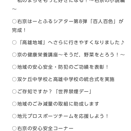
私のまちをもっと好きになる！～右京の小説編
～
○右京はーとふるシアター第8弾「百人百色」が
完成！
○「高雄地域」へさらに行きやすくなりました♪
○京の健康栄養講座～そうだ，野菜をとろう！～
○地域の安心安全・防犯のご功績を表彰！
○双ケ丘中学校と高雄中学校の統合式を実施
○ご存知ですか？「世界禁煙デー」
○地域のごみ減量の取組に助成します
○地元プロスポーツチームを応援しよう！
○右京の安心安全コーナー