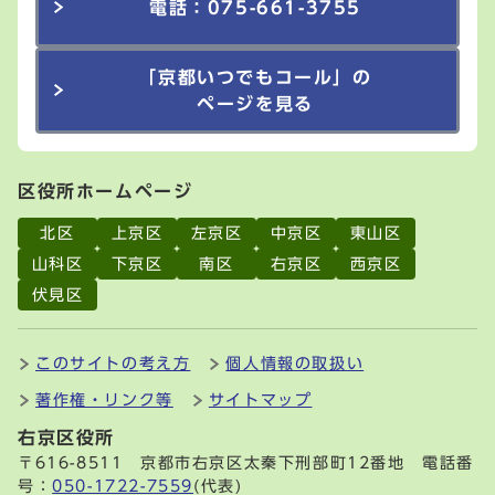
電話：075-661-3755
「京都いつでもコール」の
ページを見る
区役所ホームページ
北区
上京区
左京区
中京区
東山区
山科区
下京区
南区
右京区
西京区
伏見区
このサイトの考え方
個人情報の取扱い
著作権・リンク等
サイトマップ
右京区役所
〒616-8511 京都市右京区太秦下刑部町12番地 電話番
号：
050-1722-7559
(代表)