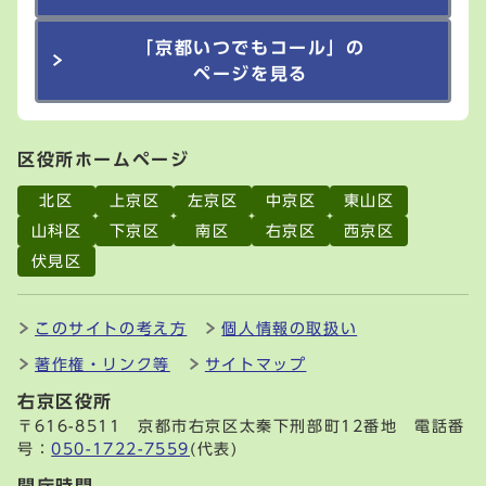
「京都いつでもコール」の
ページを見る
区役所ホームページ
北区
上京区
左京区
中京区
東山区
山科区
下京区
南区
右京区
西京区
伏見区
このサイトの考え方
個人情報の取扱い
著作権・リンク等
サイトマップ
右京区役所
〒616-8511 京都市右京区太秦下刑部町12番地 電話番
号：
050-1722-7559
(代表)
開庁時間