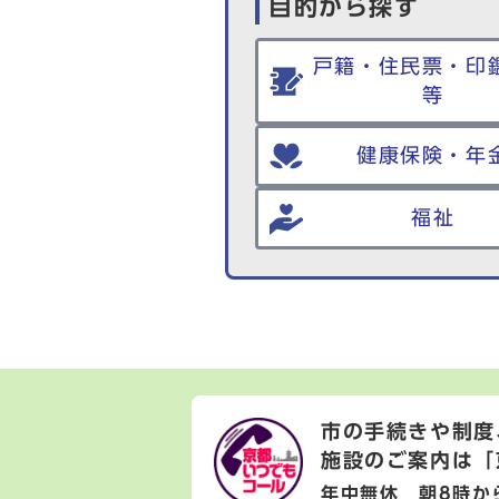
目的から探す
戸籍・住民票・印
等
健康保険・年
福祉
市の手続きや制度
施設のご案内は
「
年中無休 朝8時か