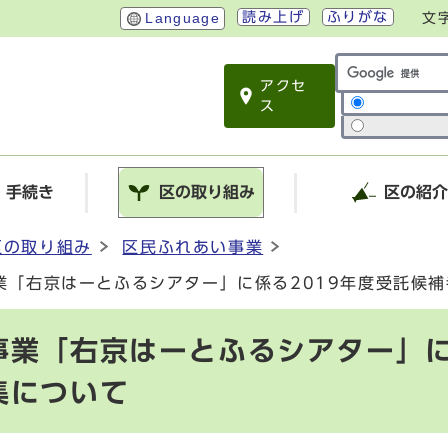
読み上げ
ふりがな
Language
文
アクセ
サイト内検索
ス
・手続き
区の取り組み
区の紹
区の取り組み
区民ふれあい事業
業「右京はーとふるシアター」に係る2019年度受託候
事業「右京はーとふるシアター」に
集について