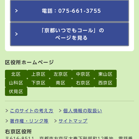
電話：075-661-3755
「京都いつでもコール」の
ページを見る
区役所ホームページ
北区
上京区
左京区
中京区
東山区
山科区
下京区
南区
右京区
西京区
伏見区
このサイトの考え方
個人情報の取扱い
著作権・リンク等
サイトマップ
右京区役所
〒616-8511 京都市右京区太秦下刑部町12番地 電話番