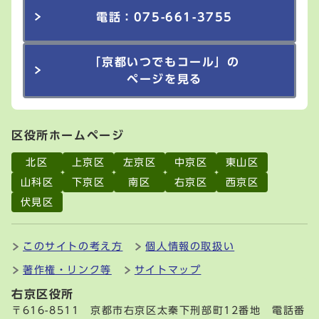
電話：075-661-3755
「京都いつでもコール」の
ページを見る
区役所ホームページ
北区
上京区
左京区
中京区
東山区
山科区
下京区
南区
右京区
西京区
伏見区
このサイトの考え方
個人情報の取扱い
著作権・リンク等
サイトマップ
右京区役所
〒616-8511 京都市右京区太秦下刑部町12番地 電話番