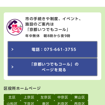
市の手続きや制度、イベント、
施設のご案内は
「京都いつでもコール」
年中無休 朝8時から夜9時
電話：075-661-3755
「京都いつでもコール」の
ページを見る
区役所ホームページ
北区
上京区
左京区
中京区
東山区
山科区
下京区
南区
右京区
西京区