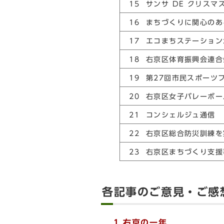
15 サンサ DE クリス
16 まちづくりに関心の
17 エコまちステーショ
18 右京区体育振興会連
19 第27回市民スポーツ
20 右京区女子バレーボ
21 コンシェルジュ通信
22 右京区総合防災訓練を
23 右京区まちづくり支
各記事のご意見・ご感
1 右京の一年