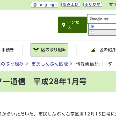
読み上げ
ふりがな
Language
文
アクセ
サイト内検索
ス
・手続き
区の取り組み
区の紹
区の取り組み
市民しんぶん区版
情報発信サポーター
ー通信 平成28年1月号
からいただいた，市民しんぶん右京区版12月15日号に