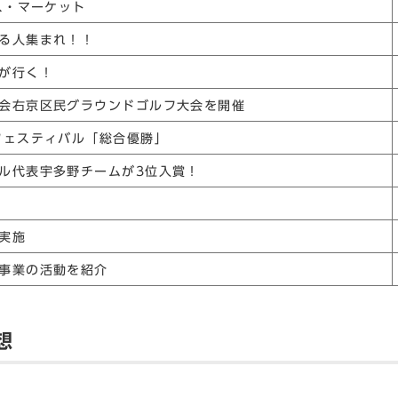
マス・マーケット
ある人集まれ！！
ンが行く！
合会右京区民グラウンドゴルフ大会を開催
フェスティバル「総合優勝」
ール代表宇多野チームが3位入賞！
実施
援事業の活動を紹介
想