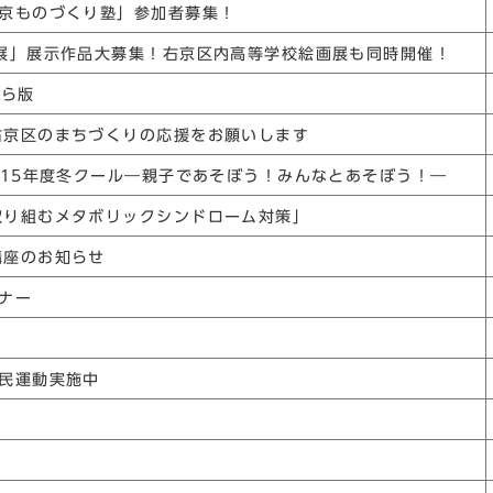
右京ものづくり塾」参加者募集！
術展」展示作品大募集！右京区内高等学校絵画展も同時開催！
わら版
右京区のまちづくりの応援をお願いします
2015年度冬クール―親子であそぼう！みんなとあそぼう！―
取り組むメタボリックシンドローム対策」
講座のお知らせ
ナー
市民運動実施中