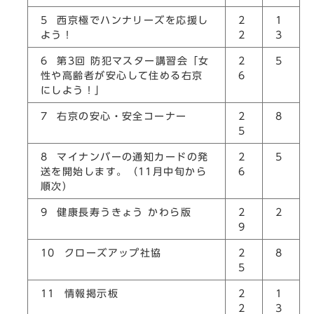
5 西京極でハンナリーズを応援し
2
1
よう！
2
3
6 第3回 防犯マスター講習会「女
2
5
性や高齢者が安心して住める右京
6
にしよう！」
7 右京の安心・安全コーナー
2
8
5
8 マイナンバーの通知カードの発
2
5
送を開始します。（11月中旬から
6
順次）
9 健康長寿うきょう かわら版
2
2
9
10 クローズアップ社協
2
8
5
11 情報掲示板
2
1
2
3