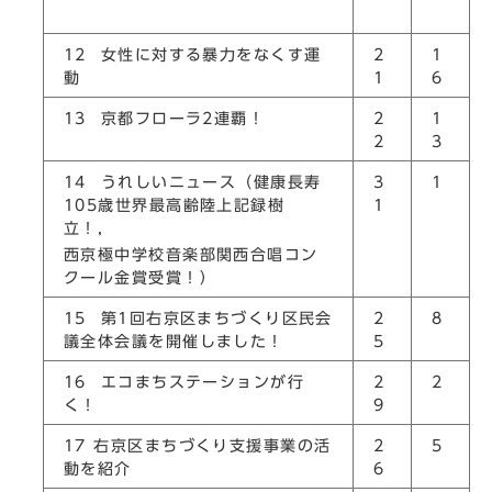
12 女性に対する暴力をなくす運
2
1
動
1
6
13 京都フローラ2連覇！
2
1
2
3
14 うれしいニュース（健康長寿
3
1
105歳世界最高齢陸上記録樹
1
立！，
西京極中学校音楽部関西合唱コン
クール金賞受賞！）
15 第1回右京区まちづくり区民会
2
8
議全体会議を開催しました！
5
16 エコまちステーションが行
2
2
く！
9
17 右京区まちづくり支援事業の活
2
5
動を紹介
6