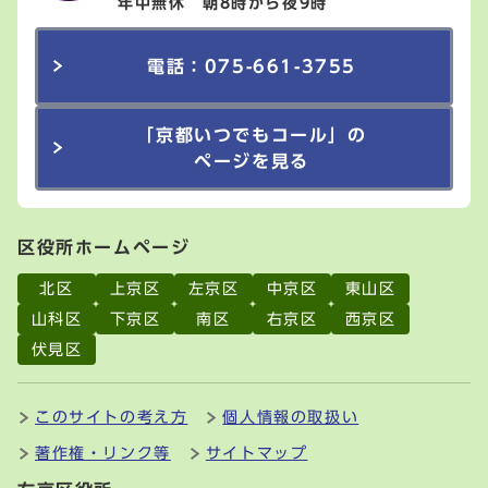
年中無休 朝8時から夜9時
電話：075-661-3755
「京都いつでもコール」の
ページを見る
区役所ホームページ
北区
上京区
左京区
中京区
東山区
山科区
下京区
南区
右京区
西京区
伏見区
このサイトの考え方
個人情報の取扱い
著作権・リンク等
サイトマップ