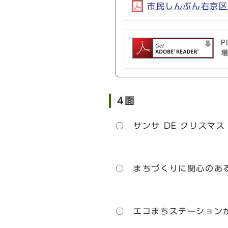
市民しんぶん右京区版1
P
4面
○ サンサ DE クリスマ
○ まちづくりに関心のあ
○ エコまちステーション