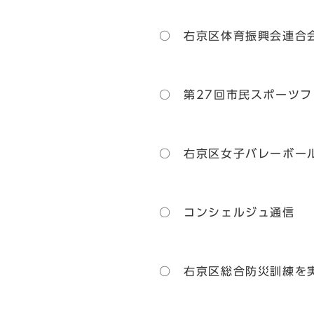
○ 右京区体育振興会連合
○ 第27回市民スポーツ
○ 右京区女子バレーボー
○ コンシェルジュ通信
○ 右京区総合防災訓練を