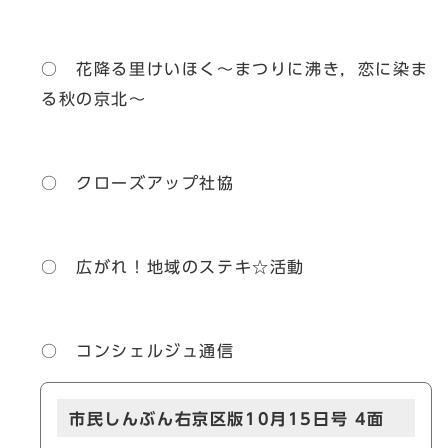
○ 花降る里けいほく～まつりに沸き，恋に染ま
る秋の京北～
○ クローズアップ社協
○ 広がれ！地域のステキ☆活動
○ コンシェルジュ通信
市民しんぶん右京区版10月15日号 4面