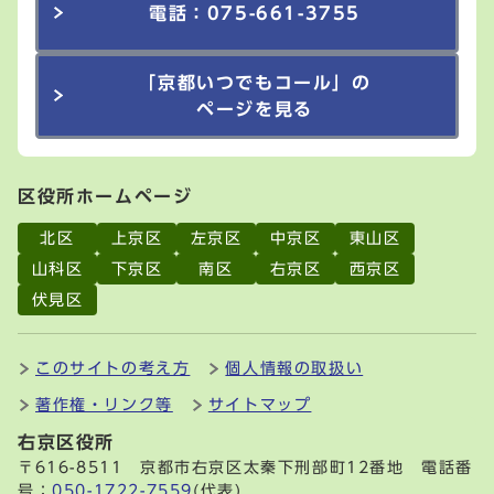
電話：075-661-3755
「京都いつでもコール」の
ページを見る
区役所ホームページ
北区
上京区
左京区
中京区
東山区
山科区
下京区
南区
右京区
西京区
伏見区
このサイトの考え方
個人情報の取扱い
著作権・リンク等
サイトマップ
右京区役所
〒616-8511 京都市右京区太秦下刑部町12番地 電話番
号：
050-1722-7559
(代表)