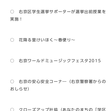
○ 右京区学生選挙サポーターが選挙出前授業を
実施！
○ 花降る里けいほく～春便り～
○ 右京ワールドミュージックフェスタ2015
○ 右京の安心安全コーナ―（右京警察署からの
おしらせ）
○ クローズアップ社協（あなたのまちの「学区