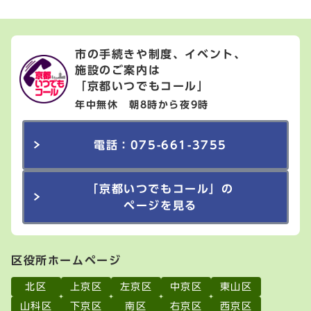
市の手続きや制度、イベント、
施設のご案内は
「京都いつでもコール」
年中無休 朝8時から夜9時
電話：075-661-3755
「京都いつでもコール」の
ページを見る
区役所ホームページ
北区
上京区
左京区
中京区
東山区
山科区
下京区
南区
右京区
西京区