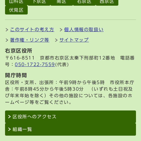
山科区
下京区
南区
右京区
西京区
伏見区
このサイトの考え方
個人情報の取扱い
著作権・リンク等
サイトマップ
右京区役所
〒616-8511 京都市右京区太秦下刑部町12番地 電話番
号：
050-1722-7559
(代表)
開庁時間
区役所・支所、出張所：午前9時から午後5時 市役所本庁
舎：午前8時45分から午後5時30分 （いずれも土日祝及
び年末年始を除く）その他の施設については、各施設のホ
ームページ等をご覧ください。
区役所へのアクセス
組織一覧