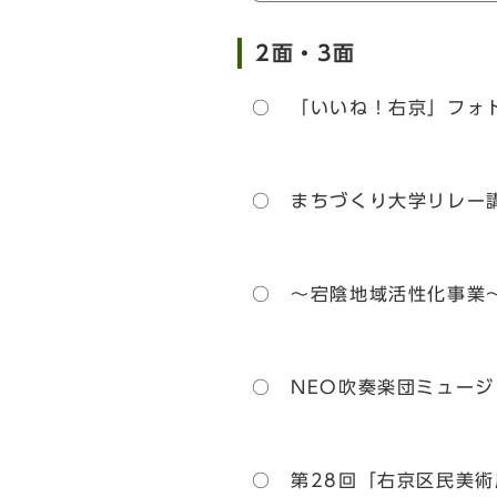
2面・3面
○ 「いいね！右京」フォ
○ まちづくり大学リレー
○ ～宕陰地域活性化事業
○ NEO吹奏楽団ミュー
○ 第28回「右京区民美