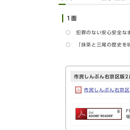
1面
○ 犯罪のない安心安全な
○ 「抹茶と三尾の歴史を味
市民しんぶん右京区版2月
市民しんぶん右京区版2
P