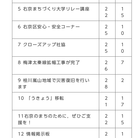
5
右京まちづくり大学リレー講座
2
1
2
5
6
右京区安心・安全コーナー
2
1
5
0
7
クローズアップ社協
2
1
5
0
8
梅津太秦線拡幅工事が完了
2
7
6
9
桂川嵐山地域で災害復旧を行い
2
2
ます
8
10
「うきょう」移転
2
1
1
7
11
右京のまちのために，ぜひご支
2
1
援を！
2
5
12
情報掲示板
2
1