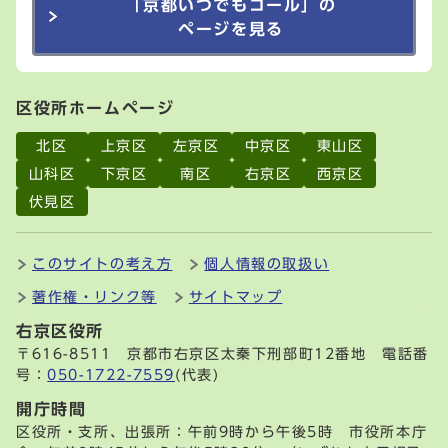
「京都いつでもコール」の
ページを見る
区役所ホームページ
北区
上京区
左京区
中京区
東山区
山科区
下京区
南区
右京区
西京区
伏見区
このサイトの考え方
個人情報の取扱い
著作権・リンク等
サイトマップ
右京区役所
〒616-8511 京都市右京区太秦下刑部町12番地 電話番
号：
050-1722-7559
(代表)
開庁時間
区役所・支所、出張所：午前9時から午後5時 市役所本庁