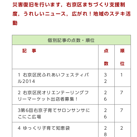
災害復旧を行います，右京区まちづくり支援制
度，うれしいニュース，
広がれ！地域のステキ活
動
個別記事の点数・順位
記 事
点
順
数
位
1
右京区民ふれあいフェスティバ
3
1
ル2014
2
2
右京区民オリエンテーリングフ
2
7
リーマーケット出店者募集！
6
3
第
6
回右京子育てサロンサンサに
2
7
こにこ広場
6
4
ゆっくり子育て知恵袋
2
2
8