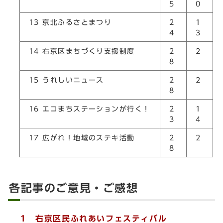
5
0
13
京北ふるさとまつり
2
1
4
3
14
右京区まちづくり支援制度
2
2
8
15
うれしいニュース
2
2
8
16
エコまちステーションが行く！
2
1
3
4
17
広がれ！地域のステキ活動
2
2
8
各記事のご意見・ご感想
1 右京区民ふれあいフェスティバル