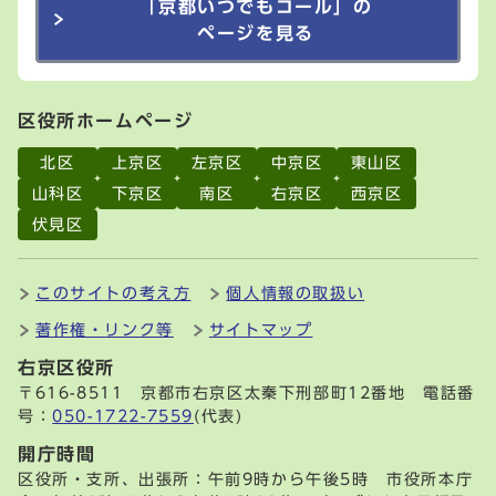
「京都いつでもコール」の
ページを見る
区役所ホームページ
北区
上京区
左京区
中京区
東山区
山科区
下京区
南区
右京区
西京区
伏見区
このサイトの考え方
個人情報の取扱い
著作権・リンク等
サイトマップ
右京区役所
〒616-8511 京都市右京区太秦下刑部町12番地 電話番
号：
050-1722-7559
(代表)
開庁時間
区役所・支所、出張所：午前9時から午後5時 市役所本庁